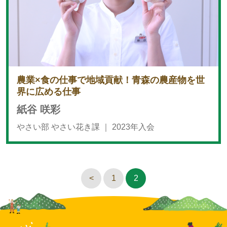
農業×食の仕事で地域貢献！青森の農産物を世
界に広める仕事
紙谷 咲彩
やさい部 やさい花き課 ｜
2023年入会
<
1
2